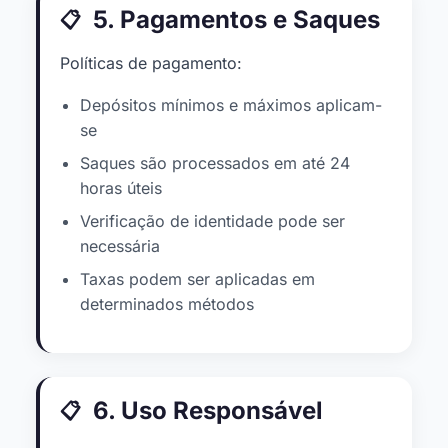
5. Pagamentos e Saques
Políticas de pagamento:
Depósitos mínimos e máximos aplicam-
se
Saques são processados em até 24
horas úteis
Verificação de identidade pode ser
necessária
Taxas podem ser aplicadas em
determinados métodos
6. Uso Responsável