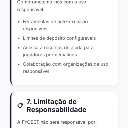
Comprometemo-nos com o uso
responsável:
Ferramentas de auto-exclusão
disponíveis
Limites de depósito configuráveis
Acesso a recursos de ajuda para
jogadores problemáticos
Colaboração com organizações de uso
responsável
7. Limitação de
Responsabilidade
A FYOBET não será responsável por: