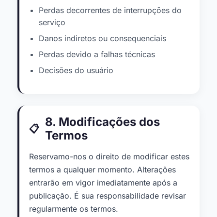
Perdas decorrentes de interrupções do
serviço
Danos indiretos ou consequenciais
Perdas devido a falhas técnicas
Decisões do usuário
8. Modificações dos
Termos
Reservamo-nos o direito de modificar estes
termos a qualquer momento. Alterações
entrarão em vigor imediatamente após a
publicação. É sua responsabilidade revisar
regularmente os termos.